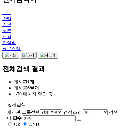
니트
가방
기모
코튼
지갑
반집업
크로스백
전체검색 결과
게시판
1개
게시물
698개
1/70 페이지 열람 중
상세검색
게시판 그룹선택
검색조건
검색
어
필수
OR
AND